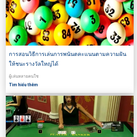
การสอนวิธีการเล่นการพนันตคะแนนตามความฝัน
ให้ชนะรางวัลใหญ่ได้
ผู้เล่นหลายคนใช
Tìm hiểu thêm