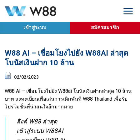
Skip
เข้าสู่ระบบ
สมัครสมาชิก
to
content
เข้าสู่ระบบ
สมัครสมาชิก
W88 AI – เชื่อมโยงไปยัง W88AI ล่าสุด
โบนัสเงินฝาก 10 ล้าน
02/02/2023
W88 AI –
เชื่อมโยงไปยัง W88ai โบนัสเงินฝากล่าสุด 10 ล้าน
บาท ลงทะเบียนเพื่อเล่นการเดิมพันที่ W88 Thailand เพื่อรับ
โปรโมชั่นที่น่าสนใจอีกมากมาย
ลิงค์ W88 ล่าสุด
เข้าสู่ระบบ W88AI