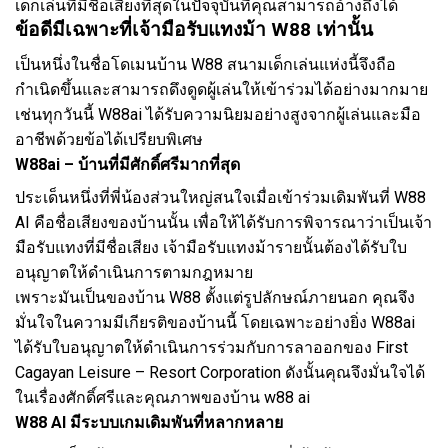
เด็กเล่นที่มีชื่อเสียงที่สุดในปัจจุบันที่คุณสามารถอ้างถึงได้
ข้อดีมีเฉพาะที่เจ้ามือรับแทงม้า W88 เท่านั้น
เป็นหนึ่งในชื่อโดเมนบ้าน W88 สนามเด็กเล่นแห่งนี้จึงถือ
กำเนิดขึ้นและสามารถดึงดูดผู้เล่นให้เข้าร่วมได้อย่างมากมาย
เช่นทุกวันนี้ W88ai ได้รับความนิยมอย่างสูงจากผู้เล่นและมือ
อาชีพด้วยข้อได้เปรียบพิเศษ
W88ai – บ้านที่มีศักดิ์ศรีมากที่สุด
ประเด็นหนึ่งที่พี่น้องส่วนใหญ่สนใจเมื่อเข้าร่วมเดิมพันที่ W88
AI คือชื่อเสียงของบ้านนั้น เพื่อให้ได้รับการพิจารณาว่าเป็นเจ้า
มือรับแทงที่มีชื่อเสียง เจ้ามือรับแทงม้ารายนั้นต้องได้รับใบ
อนุญาตให้ดำเนินการตามกฎหมาย
เพราะมันเป็นของบ้าน W88 ตั้งแต่รูปลักษณ์ภายนอก คุณจึง
มั่นใจในความมีเกียรติของบ้านนี้ โดยเฉพาะอย่างยิ่ง W88ai
ได้รับใบอนุญาตให้ดำเนินการร่วมกับการลาออกของ First
Cagayan Leisure – Resort Corporation ดังนั้นคุณจึงมั่นใจได้
ในเรื่องศักดิ์ศรีและคุณภาพของบ้าน w88 ai
W88 AI มีระบบเกมเดิมพันที่หลากหลาย