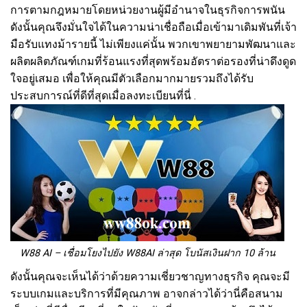
การตามกฎหมายโดยหน่วยงานผู้มีอำนาจในธุรกิจการพนัน
ดังนั้นคุณจึงมั่นใจได้ในความน่าเชื่อถือเมื่อเข้ามาเดิมพันที่เจ้า
มือรับแทงม้ารายนี้ ไม่เพียงแค่นั้น พวกเขาพยายามพัฒนาและ
ผลิตผลิตภัณฑ์เกมที่ร้อนแรงที่สุดพร้อมอัตราต่อรองที่น่าดึงดูด
ใจอยู่เสมอ เพื่อให้คุณมีตัวเลือกมากมายรวมถึงได้รับ
ประสบการณ์ที่ดีที่สุดเมื่อลงทะเบียนที่นี่ .
W88 AI – เชื่อมโยงไปยัง W88AI ล่าสุด โบนัสเงินฝาก 10 ล้าน
ดังนั้นคุณจะเห็นได้ว่าด้วยความเชี่ยวชาญทางธุรกิจ คุณจะมี
ระบบเกมและบริการที่มีคุณภาพ อาจกล่าวได้ว่านี่คือสนาม