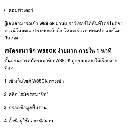
คอมพิวเตอร์
ผู้เล่นสามารถเข้า
w88 ok
ผ่านเบราว์เซอร์ได้ทันทีโดยไม่ต้อง
ดาวน์โหลดแอป ระบบหน้าเว็บโหลดเร็ว ภาพคมชัด และไม่
กินเน็ต
สมัครสมาชิก W88OK ง่ายมาก ภายใน 1 นาที
ขั้นตอนการสมัครสมาชิก W88OK ถูกออกแบบให้เรียบง่าย
ที่สุด:
เข้าเว็บไซต์ W88OK ทางเข้า
คลิก “สมัครสมาชิก”
กรอกข้อมูลพื้นฐาน
ตั้งชื่อผู้ใช้และรหัสผ่าน