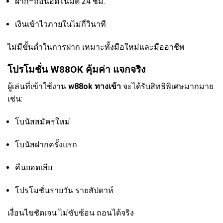
ฝาก–ถอนอัตโนมัติ 24 ชม.
เงินเข้าไวภายในไม่กี่วินาที
ไม่มีขั้นต่ำในการฝาก เหมาะทั้งมือใหม่และมืออาชีพ
โปรโมชั่น W88OK คุ้มค่า แจกจริง
ผู้เล่นที่เข้าใช้งาน
w88ok ทางเข้า
จะได้รับสิทธิพิเศษมากมาย
เช่น:
โบนัสสมัครใหม่
โบนัสฝากครั้งแรก
คืนยอดเสีย
โปรโมชั่นรายวัน รายสัปดาห์
เงื่อนไขชัดเจน ไม่ซับซ้อน ถอนได้จริง