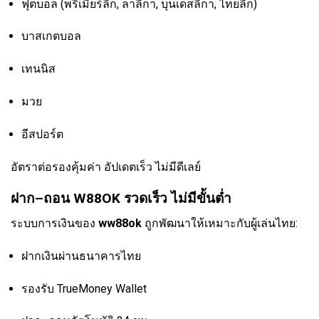
ฟุตบอล (พรีเมียร์ลีก, ลาลีกา, บุนเดสลีกา, ไทยลีก)
บาสเกตบอล
เทนนิส
มวย
อีสปอร์ต
อัตราต่อรองคุ้มค่า อัปเดตเร็ว ไม่มีดีเลย์
ฝาก–ถอน W88OK รวดเร็ว ไม่มีขั้นต่ำ
ระบบการเงินของ
ww88ok
ถูกพัฒนาให้เหมาะกับผู้เล่นไทย:
ฝากเงินผ่านธนาคารไทย
รองรับ TrueMoney Wallet