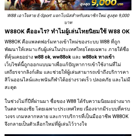
W88 เอาใจสาย E-Sport แจกโบนัสสำหรับสมาชิกใหม่ สูงสุด 9,000
บาท
W88OK คืออะไร? ทำไมผู้เล่นไทยนิยมใช้ W88 OK
W88OK คือแพลตฟอร์มทางเข้าใหม่ของระบบ W88 ที่ถูก
พัฒนาให้เหมาะกับผู้เล่นในประเทศไทยโดยเฉพาะ ภายใต้ชื่อ
ที่คุ้นเคยอย่าง
w88 ok
,
ww88ok
และ
w88ok ทางเข้า
เว็บไซต์นี้ถูกออกแบบมาเพื่อแก้ปัญหาการเข้าใช้งานที่ไม่
เสถียรจากลิงก์เดิม และช่วยให้ผู้เล่นสามารถเข้าถึงบริการคา
สิโนออนไลน์และพนันกีฬาได้อย่างรวดเร็ว ปลอดภัย และไม่มี
สะดุด
ในช่วงไม่กี่ปีที่ผ่านมา ชื่อของ W88 ได้รับความนิยมอย่างมาก
ในตลาดเอเชีย โดยเฉพาะประเทศไทย เนื่องจากมีระบบที่ครบ
วงจร เกมหลากหลาย และการบริการที่เป็นมืออาชีพ W88OK
จึงกลายเป็นตัวเลือกใหม่ที่ผู้เล่นไว้วางใจ