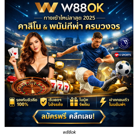
w88ok