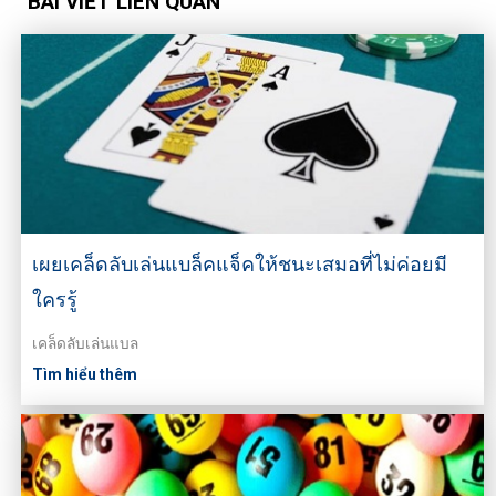
BÀI VIẾT LIÊN QUAN
เผยเคล็ดลับเล่นแบล็คแจ็คให้ชนะเสมอที่ไม่ค่อยมี
ใครรู้
เคล็ดลับเล่นแบล
Tìm hiểu thêm