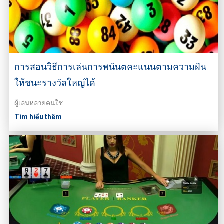
การสอนวิธีการเล่นการพนันตคะแนนตามความฝัน
ให้ชนะรางวัลใหญ่ได้
ผู้เล่นหลายคนใช
Tìm hiểu thêm