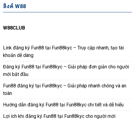
ลิงค์ W88
W88CLUB
Link đăng ký Fun88 tại Fun88kyc – Truy cập nhanh, tạo tài
khoản dễ dàng
Đăng ký Fun88 tại Fun88kyc – Giải pháp đơn giản cho người
mới bắt đầu
Fun88 đăng ký tại Fun88kyc – Giải pháp nhanh chóng và an
toàn
Hướng dẫn đăng ký Fun88 tại Fun88kyc chi tiết và dễ hiểu
Lợi ích khi đăng ký Fun88 tại Fun88kyc cho người mới