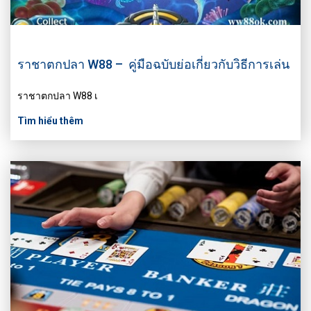
ราชาตกปลา W88 – คู่มือฉบับย่อเกี่ยวกับวิธีการเล่น
ราชาตกปลา W88 เ
Tìm hiểu thêm