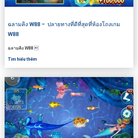
ฉลามคิง W88 – ปลายทางที่ดีที่สุดที่ห้องโถงเกม
W88
ฉลามคิง W88 
Tìm hiểu thêm