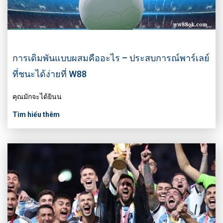
การเดิมพันแบบผสมคืออะไร – ประสบการณ์พาร์เลย์
ที่ชนะได้ง่ายที่ W88
คุณมักจะได้ยินน
Tìm hiểu thêm