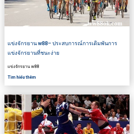
แข่งจักรยาน w88– ประสบการณ์การเดิมพันการ
แข่งจักรยานที่ชนะง่าย
แข่งจักรยาน w88
Tìm hiểu thêm