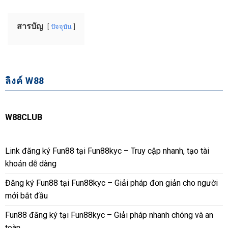
สารบัญ
ปัจจุบัน
ลิงค์ W88
W88CLUB
Link đăng ký Fun88 tại Fun88kyc – Truy cập nhanh, tạo tài
khoản dễ dàng
Đăng ký Fun88 tại Fun88kyc – Giải pháp đơn giản cho người
mới bắt đầu
Fun88 đăng ký tại Fun88kyc – Giải pháp nhanh chóng và an
toàn