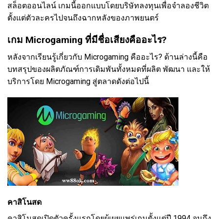
สล็อตออนไลน์ เกมนี้ออกแบบโดยบริษัทลงทุนเพื่อจำลองชีวิต
ตั้งแต่ตัวละครไปจนถึงฉากหลังของภาพยนตร์
เกม Microgaming ที่มีชื่อเสียงคืออะไร?
หลังจากเรียนรู้เกี่ยวกับ Microgaming คืออะไร? ด้านล่างนี้คือ
บทสรุปของผลิตภัณฑ์การเดิมพันทั้งหมดที่ผลิต พัฒนา และให้
บริการโดย Microgaming สู่ตลาดดังต่อไปนี้
คาสิโนสด
คาสิโนสดเปิดตัวครั้งแรกโดยผู้เผยแพร่เกมตั้งแต่ปี 1994 จนถึง