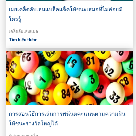
เผยเคล็ดลับเล่นแบล็คแจ็คให้ชนะเสมอที่ไม่ค่อยมี
ใครรู้
เคล็ดลับเล่นแบล
Tìm hiểu thêm
การสอนวิธีการเล่นการพนันตคะแนนตามความฝัน
ให้ชนะรางวัลใหญ่ได้
ผู้เล่นหลายคนใช