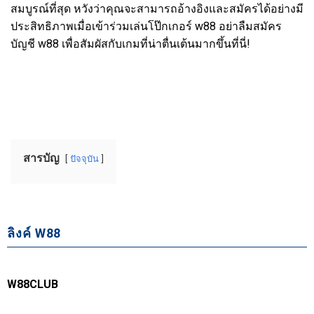
สมบูรณ์ที่สุด หวังว่าคุณจะสามารถอ้างอิงและสมัครได้อย่างมี
ประสิทธิภาพเมื่อเข้าร่วมเล่น
โป๊กเกอร์ w88
อย่าลืมสมัคร
บัญชี w88 เพื่อสัมผัสกับเกมที่น่าตื่นเต้นมากขึ้นที่นี่!
สารบัญ
ปัจจุบัน
ลิงค์ W88
W88CLUB