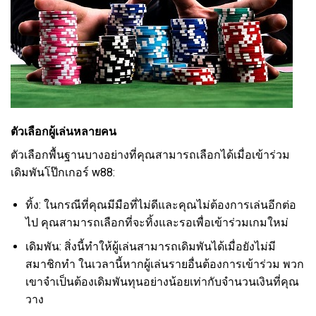
ตัวเลือกผู้เล่นหลายคน
ตัวเลือกพื้นฐานบางอย่างที่คุณสามารถเลือกได้เมื่อเข้าร่วม
เดิมพันโป๊กเกอร์ w88:
ทิ้ง: ในกรณีที่คุณมีมือที่ไม่ดีและคุณไม่ต้องการเล่นอีกต่อ
ไป คุณสามารถเลือกที่จะทิ้งและรอเพื่อเข้าร่วมเกมใหม่
เดิมพัน: สิ่งนี้ทำให้ผู้เล่นสามารถเดิมพันได้เมื่อยังไม่มี
สมาชิกทำ ในเวลานี้หากผู้เล่นรายอื่นต้องการเข้าร่วม พวก
เขาจำเป็นต้องเดิมพันทุนอย่างน้อยเท่ากับจำนวนเงินที่คุณ
วาง