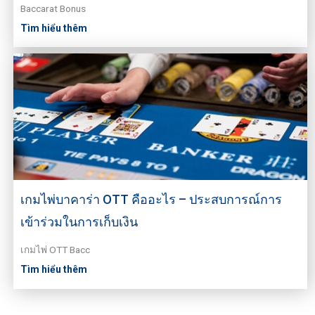
Baccarat Bonus
Tìm hiểu thêm
เกมไพ่บาคาร่า OTT คืออะไร – ประสบการณ์การ
เข้าร่วมในการเก็บเงิน
เกมไพ่ OTT Bacc
Tìm hiểu thêm