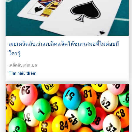
เผยเคล็ดลับเล่นแบล็คแจ็คให้ชนะเสมอที่ไม่ค่อยมี
ใครรู้
เคล็ดลับเล่นแบล
Tìm hiểu thêm