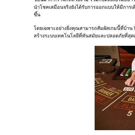
นำโชคเสมือนจริงยังได้รับการออกแบบให้มีกา
ขึ้น
โดยเฉพาะอย่างยิ่งคุณสามารถสัมผัสเกมนี้ที่บ้า
สร้างระบบเทคโนโลยีที่ทันสมัยและปลอดภัยที่สุดเส