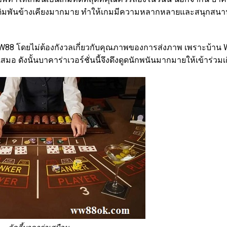
รเดิมพันข้างเคียงมากมาย ทำให้เกมมีความหลากหลายและสนุกสน
น W88 โดยไม่ต้องกังวลเกี่ยวกับคุณภาพของการส่งภาพ เพราะบ้าน
มอ ดังนั้นบาคาร่าเวอร์ชั่นนี้จึงดึงดูดนักพนันมากมายให้เข้าร่วมเ