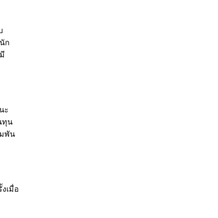
บ
นัก
มี
ชนะ
นทุน
ิมพัน
งเมื่อ