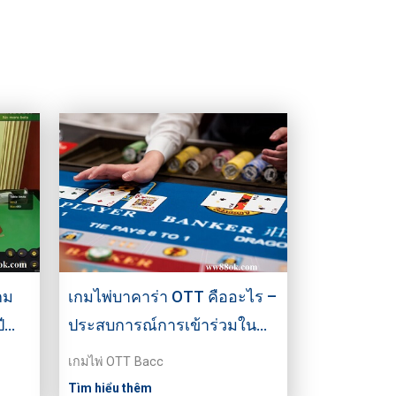
กม
เกมไพ่บาคาร่า OTT คืออะไร –
ี
ประสบการณ์การเข้าร่วมใน
การเก็บเงิน
เกมไพ่ OTT Bacc
Tìm hiểu thêm