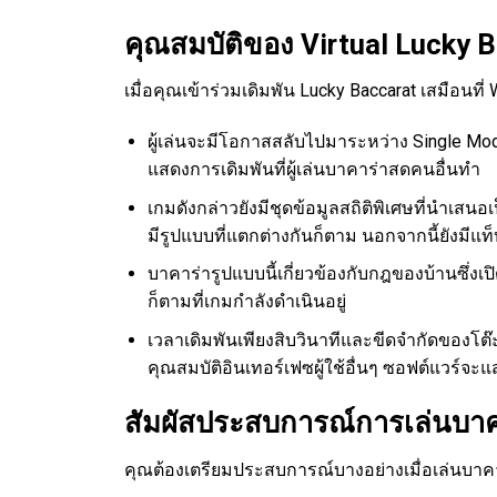
คุณสมบัติของ Virtual Lucky 
เมื่อคุณเข้าร่วมเดิมพัน Lucky Baccarat เสมือนที
ผู้เล่นจะมีโอกาสสลับไปมาระหว่าง Single Mode
แสดงการเดิมพันที่ผู้เล่นบาคาร่าสดคนอื่นทำ
เกมดังกล่าวยังมีชุดข้อมูลสถิติพิเศษที่นำเสนอ
มีรูปแบบที่แตกต่างกันก็ตาม นอกจากนี้ยังมีแท
บาคาร่ารูปแบบนี้เกี่ยวข้องกับกฎของบ้านซึ่งเปิ
ก็ตามที่เกมกำลังดำเนินอยู่
เวลาเดิมพันเพียงสิบวินาทีและขีดจำกัดของโต๊ะจ
คุณสมบัติอินเทอร์เฟซผู้ใช้อื่นๆ ซอฟต์แวร์
สัมผัสประสบการณ์การเล่นบาคา
คุณต้องเตรียมประสบการณ์บางอย่างเมื่อเล่นบาค