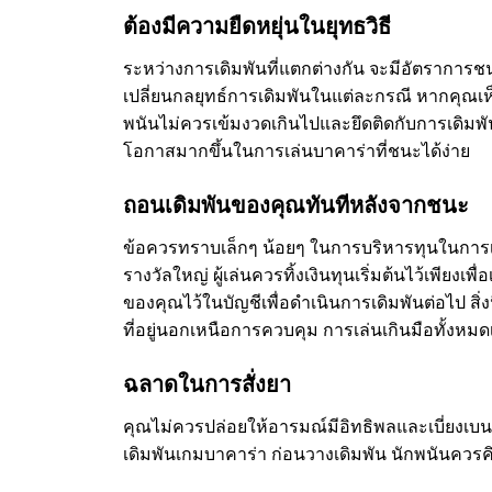
ต้องมีความยืดหยุ่นในยุทธวิธี
ระหว่างการเดิมพันที่แตกต่างกัน จะมีอัตราการชน
เปลี่ยนกลยุทธ์การเดิมพันในแต่ละกรณี หากคุณเห็นว่
พนันไม่ควรเข้มงวดเกินไปและยึดติดกับการเดิมพันเ
โอกาสมากขึ้นในการเล่นบาคาร่าที่ชนะได้ง่าย
ถอนเดิมพันของคุณทันทีหลังจากชนะ
ข้อควรทราบเล็กๆ น้อยๆ ในการบริหารทุนในการ
รางวัลใหญ่ ผู้เล่นควรทิ้งเงินทุนเริ่มต้นไว้เพียงเพื่
ของคุณไว้ในบัญชีเพื่อดำเนินการเดิมพันต่อไป สิ
ที่อยู่นอกเหนือการควบคุม การเล่นเกินมือทั้งหมด
ฉลาดในการสั่งยา
คุณไม่ควรปล่อยให้อารมณ์มีอิทธิพลและเบี่ยงเบน
เดิมพันเกมบาคาร่า ก่อนวางเดิมพัน นักพนันควร