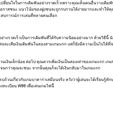
าเปลี่ยนใจในการเดิมพันอย่างรวดเร็วเพราะคุณเห็นคนอื่นวางเดิมพ
ะมีโอกาสชนะ แนวโน้มของฝูงชนจะถูกรบกวนได้ง่ายมากและทำให้ค
นประสบการณ์การเล่นที่หลายคนเลือก
่างรวดเร็วเป็นการเดิมพันที่ได้รับความนิยมอย่างมาก ด้วยวิธีนี้ น
ล่นจะเสียเงินเดิมพันในสองสามเกมแรก แต่ก็ยังมีความเป็นไปได้ที
ำนวนเงินเล็กน้อย ต่อไป คุณควรเพิ่มเงินเป็นสองเท่าของเกมแรก เกม
อยๆ จนกว่าคุณจะชนะ จากนั้นคุณก็จะได้เงินกลับมาในเกมแรก
บถ้วนเกี่ยวกับเกมบาคาร่าเสมือนจริง หวังว่าผู้เล่นจะได้เรียนรู้ทั
มลงทะเบียน
W88
เพื่อเล่นเกมไพ่นี้