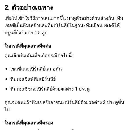
2. ตัวอย่างเฉพาะ
เพื่อให้เข้าใจวิธีการเล่นมากขึ้น มาดูตัวอย่างด้านล่างกัน! ทีม
เชลซีเป็นทีมเหย้าและทีมเบิร์นลีย์ในฐานะทีมเยือน เชลซีให้
บรูนลี่ย์แต้มต่อ 1.5 ลูก
ในกรณีที่คุณแทงทีมต่อ
คุณเสียเดิมพันเมื่อเกิดกรณีต่อไปนี้:
เชลซีและเบิร์นลีย์เสมอกัน
ทีมเชลซีแพ้ทีมเบิร์นลีย์
ทีมเชลซีชนะเบิร์นลีย์ด้วยผลต่าง 1 ประตู
คุณจะชนะถ้าทีมเชลซีเอาชนะเบิร์นลีย์ด้วยผลต่าง 2 ประตูขึ้น
ไป
ในกรณีที่คุณแทงทีมรอง