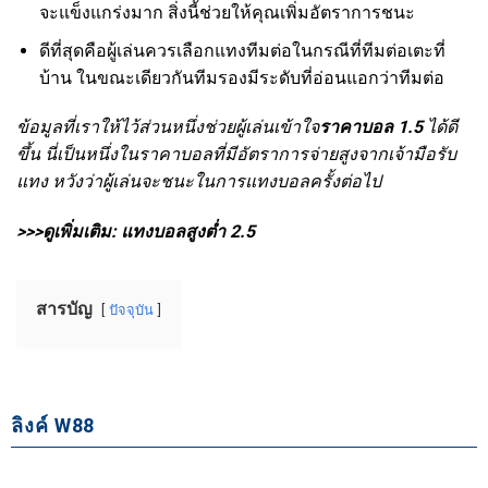
จะแข็งแกร่งมาก สิ่งนี้ช่วยให้คุณเพิ่มอัตราการชนะ
ดีที่สุดคือผู้เล่นควรเลือกแทงทีมต่อในกรณีที่ทีมต่อเตะที่
บ้าน ในขณะเดียวกันทีมรองมีระดับที่อ่อนแอกว่าที
มต่
อ
ข้อมูลที่เราให้ไว้ส่วนหนึ่งช่วยผู้เล่นเข้าใจ
ราคาบอล 1.5
ได้ดี
ขึ้น นี่เป็นหนึ่งในราคาบอลที่มีอัตราการจ่ายสูงจากเจ้ามือรับ
แทง หวังว่าผู้เล่นจะชนะในการแทงบอลครั้งต่อไป
>>>ดูเพิ่มเติม:
แทงบอลสูงต่ำ 2.5
สารบัญ
ปัจจุบัน
ลิงค์ W88