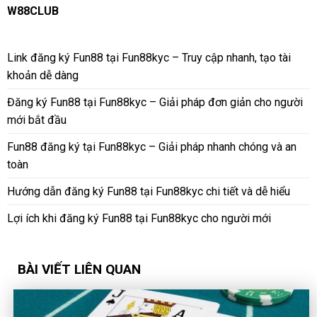
W88CLUB
Link đăng ký Fun88 tại Fun88kyc – Truy cập nhanh, tạo tài
khoản dễ dàng
Đăng ký Fun88 tại Fun88kyc – Giải pháp đơn giản cho người
mới bắt đầu
Fun88 đăng ký tại Fun88kyc – Giải pháp nhanh chóng và an
toàn
Hướng dẫn đăng ký Fun88 tại Fun88kyc chi tiết và dễ hiểu
Lợi ích khi đăng ký Fun88 tại Fun88kyc cho người mới
BÀI VIẾT LIÊN QUAN