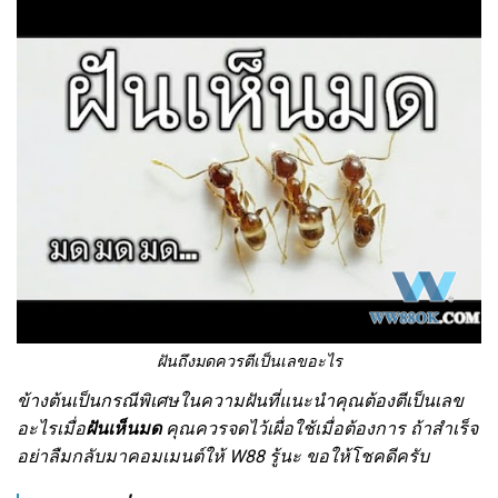
ฝันถึงมดควรตีเป็นเลขอะไร
ข้างต้นเป็นกรณีพิเศษในความฝันที่แนะนำคุณต้องตีเป็นเลข
อะไรเมื่อ
ฝันเห็นมด
คุณควรจดไว้เผื่อใช้เมื่อต้องการ ถ้าสำเร็จ
อย่าลืมกลับมาคอมเมนต์ให้
W88
รู้นะ ขอให้โชคดีครับ