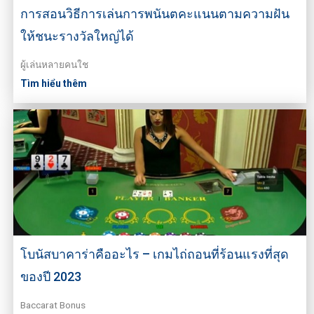
การสอนวิธีการเล่นการพนันตคะแนนตามความฝัน
ให้ชนะรางวัลใหญ่ได้
ผู้เล่นหลายคนใช
Tìm hiểu thêm
โบนัสบาคาร่าคืออะไร – เกมไถ่ถอนที่ร้อนแรงที่สุด
ของปี 2023
Baccarat Bonus