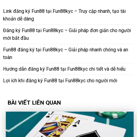
Link đăng ký Fun88 tại Fun88kyc – Truy cập nhanh, tạo tài
khoản dễ dàng
Đăng ký Fun88 tại Fun88kyc – Giải pháp đơn giản cho người
mới bắt đầu
Fun88 đăng ký tại Fun88kyc – Giải pháp nhanh chóng và an
toàn
Hướng dẫn đăng ký Fun88 tại Fun88kyc chi tiết và dễ hiểu
Lợi ích khi đăng ký Fun88 tại Fun88kyc cho người mới
BÀI VIẾT LIÊN QUAN