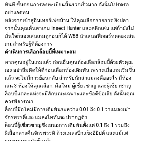
ทันที ขั้นตอนการลงทะเบียนนั้นรวดเร็วมาก ดังนั้นโปรดรอ
อย่างอดทน
หลังจากเข้าสู่อินเทอร์เฟซบ้าน ให้คุณเลือกรายการ ยิงปลา
จากนั้นคุณค้นหาเกม Insect Hunter และคลิกเล่น แต่ถ้ายังไม่
มั่นใจก็ลองเล่นเกมดูก่อนก็ได้ W88 นำเสนอฟีเจอร์ทดลองเล่น
เกมสำหรับผู้ที่ต้องการ
ดำเนินการเลือกล็อบบี้ที่เหมาะสม
หากคุณอยู่ในเกมแล้ว ก่อนอื่นคุณต้องเลือกล็อบบี้ด้วยตัวคุณ
เอง อย่าลืมคิดให้ดีก่อนเลือกห้องเดิมพัน เพราะเมื่อเกมเริ่มขึ้น
แล้ว จะไม่มีการย้อนกลับ สำหรับนักล่าแมลงคืออะไร มีห้อง
เล่น 3 ห้องให้คุณเลือก: มือใหม่ ผู้เชี่ยวชาญ และผู้เชี่ยวชาญ
ล็อบบี้แต่ละแห่งจะมีลักษณะเฉพาะและข้อดีข้อเสีย ดังนั้นคุณ
ควรพิจารณา
ล็อบบี้มือใหม่มีการเดิมพันระหว่าง 0.01 ถึง 0.1 ว่าแมลงเม่า
จักรพรรดิ์และแมลงไททันจะปรากฏตัว
ล็อบบี้ผู้เชี่ยวชาญซึ่งเสนอการเดิมพันตั้งแต่ 0.1 ถึง 1 รวมถึง
ผีเสื้อกลางคืนจักรพรรดิ ด้วงแมลงปีกแข็งอียิปต์ และแม้แต่
แมงมุมหมาป่าท้องดำ