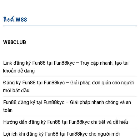
ลิงค์ W88
W88CLUB
Link đăng ký Fun88 tại Fun88kyc – Truy cập nhanh, tạo tài
khoản dễ dàng
Đăng ký Fun88 tại Fun88kyc – Giải pháp đơn giản cho người
mới bắt đầu
Fun88 đăng ký tại Fun88kyc – Giải pháp nhanh chóng và an
toàn
Hướng dẫn đăng ký Fun88 tại Fun88kyc chi tiết và dễ hiểu
Lợi ích khi đăng ký Fun88 tại Fun88kyc cho người mới