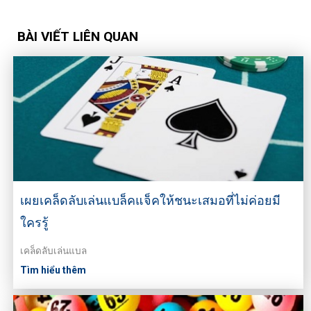
BÀI VIẾT LIÊN QUAN
เผยเคล็ดลับเล่นแบล็คแจ็คให้ชนะเสมอที่ไม่ค่อยมี
ใครรู้
เคล็ดลับเล่นแบล
Tìm hiểu thêm