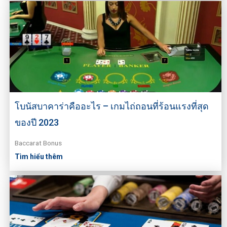
โบนัสบาคาร่าคืออะไร – เกมไถ่ถอนที่ร้อนแรงที่สุด
ของปี 2023
Baccarat Bonus
Tìm hiểu thêm