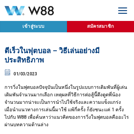
Skip
เข้าสู่ระบบ
สมัครสมาชิก
to
content
เข้าสู่ระบบ
สมัครสมาชิก
ตีเร็วในฟุตบอล – วิธีเล่นอย่างมี
ประสิทธิภาพ
01/03/2023
การวิ่งในฟุตบอลปัจจุบันเป็นหนึ่งในรูปแบบการเดิมพันที่ผู้เล่น
เดิมพันจำ
นวนมากเลือก
เหตุผลที่วิธีการต่อสู้นี้ดึงดูดพี่น้อง
จำนวนมากน่าจะเป็นการนำไปใช้จริงและความแข็งแกร่ง
เมื่อนำแนวทางการเล่นนี้มาใช้ แพ้กี่ครั้ง ก็ยังชนะแค่ 1 ครั้ง
ไปกับ W88
เพื่อค้นหาว่าแนวคิดของการวิ่งในฟุตบอลคืออะไร
ผ่านบทความด้านล่าง