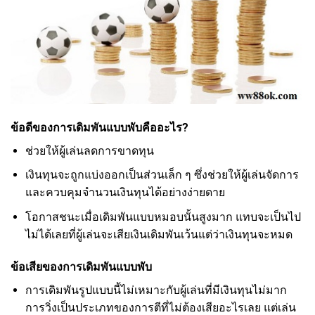
ข้อดีของการเดิมพันแบบพับคืออะไร?
ช่วยให้ผู้เล่นลดการขาดทุน
เงินทุนจะถูกแบ่งออกเป็นส่วนเล็ก ๆ ซึ่งช่วยให้ผู้เล่นจัดการ
และควบคุมจำนวนเงินทุนได้อย่างง่ายดาย
โอกาสชนะเมื่อเดิมพันแบบหมอบนั้นสูงมาก แทบจะเป็นไป
ไม่ได้เลยที่ผู้เล่นจะเสียเงินเดิมพันเว้นแต่ว่าเงินทุนจะหมด
ข้อเสียของการเดิมพันแบบพับ
การเดิมพันรูปแบบนี้ไม่เหมาะกับผู้เล่นที่มีเงินทุนไม่มาก
การวิ่งเป็นประเภทของการตีที่ไม่ต้องเสียอะไรเลย แต่เล่น