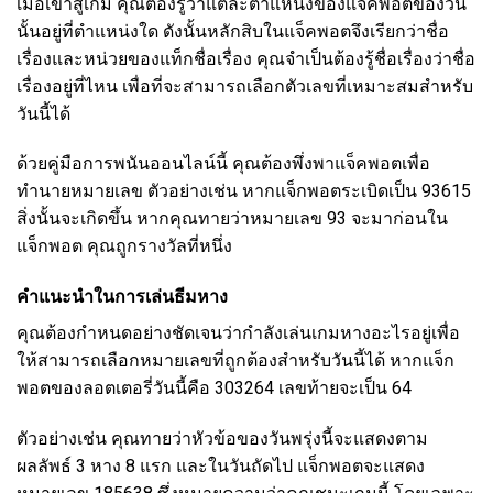
เมื่อเข้าสู่เกม คุณต้องรู้ว่าแต่ละตำแหน่งของแจ็คพอตของวัน
นั้นอยู่ที่ตำแหน่งใด ดังนั้นหลักสิบในแจ็คพอตจึงเรียกว่าชื่อ
เรื่องและหน่วยของแท็กชื่อเรื่อง คุณจำเป็นต้องรู้ชื่อเรื่องว่าชื่อ
เรื่องอยู่ที่ไหน เพื่อที่จะสามารถเลือกตัวเลขที่เหมาะสมสำหรับ
วันนี้ได้
ด้วยคู่มือการพนันออนไลน์นี้ คุณต้องพึ่งพาแจ็คพอตเพื่อ
ทำนายหมายเลข ตัวอย่างเช่น หากแจ็กพอตระเบิดเป็น 93615
สิ่งนั้นจะเกิดขึ้น หากคุณทายว่าหมายเลข 93 จะมาก่อนใน
แจ็กพอต คุณถูกรางวัลที่หนึ่ง
คำแนะนำในการเล่นธีมหาง
คุณต้องกำหนดอย่างชัดเจนว่ากำลังเล่นเกมหางอะไรอยู่เพื่อ
ให้สามารถเลือกหมายเลขที่ถูกต้องสำหรับวันนี้ได้ หากแจ็ก
พอตของลอตเตอรี่วันนี้คือ 303264 เลขท้ายจะเป็น 64
ตัวอย่างเช่น คุณทายว่าหัวข้อของวันพรุ่งนี้จะแสดงตาม
ผลลัพธ์ 3 หาง 8 แรก และในวันถัดไป แจ็กพอตจะแสดง