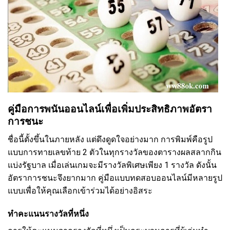
คู่มือการพนันออนไลน์เพื่อเพิ่มประสิทธิภาพอัตรา
การชนะ
ชื่อนี้ตั้งขึ้นในภายหลัง แต่ดึงดูดใจอย่างมาก การพิมพ์คือรูป
แบบการทายเลขท้าย 2 ตัวในทุกรางวัลของตารางผลสลากกิน
แบ่งรัฐบาล เมื่อเล่นเกมจะมีรางวัลพิเศษเพียง 1 รางวัล ดังนั้น
อัตราการชนะจึงยากมาก คู่มือแบบทดสอบออนไลน์มีหลายรูป
แบบเพื่อให้คุณเลือกเข้าร่วมได้อย่างอิสระ
ทำคะแนนรางวัลที่หนึ่ง