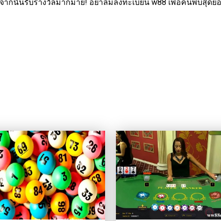
กม จากนั้นรับรางวัลมากมาย! อย่าลืมลงทะเบียน
w88
เพื่อค้นพบสุดย