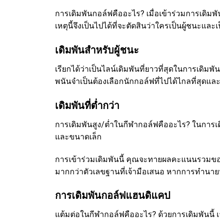
การเดิมพันกอล์ฟคืออะไร? เมื่อเข้าร่วมการเดิม
เหตุนี้จึงเป็นไปได้ที่จะตัดสินว่าใครเป็นผู้ชนะแล
เดิมพันสำหรับผู้ชนะ
เรียกได้ว่าเป็นไลน์เดิมพันที่ยาวที่สุดในการเดิ
พนันจำเป็นต้องเลือกนักกอล์ฟที่ไปได้ไกลที่สุดแ
เดิมพันที่ต่ำกว่า
การเดิมพันสูง/ต่ำในกีฬากอล์ฟคืออะไร? ในการเ
และขนาดเล็ก
การเข้าร่วมเดิมพันนี้ คุณจะทายผลคะแนนรวมของน
มากกว่าตัวเลขฐานที่เจ้ามือเสนอ หากการทำนายน้อ
การเดิมพันกอล์ฟแฮนดิแคป
แต้มต่อในกีฬากอล์ฟคืออะไร? ด้วยการเดิมพันนี้ เ