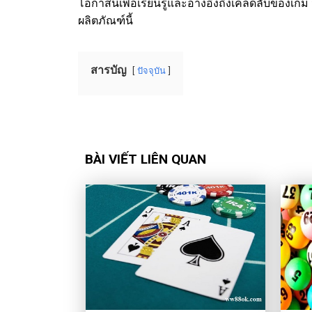
โอกาสนี้เพื่อเรียนรู้และอ้างอิงถึงเคล็ดลับของเ
ผลิตภัณฑ์นี้
สารบัญ
ปัจจุบัน
BÀI VIẾT LIÊN QUAN