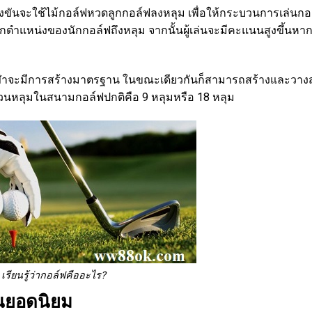
าแข่งขันจะใช้ไม้กอล์ฟหวดลูกกอล์ฟลงหลุม เพื่อให้กระบวนการเล่นกอ
ากตำแหน่งของนักกอล์ฟถึงหลุม จากนั้นผู้เล่นจะมีคะแนนสูงขึ้นหา
ามกีฬาจะมีการสร้างมาตรฐาน ในขณะเดียวกันก็สามารถสร้างและวา
่ จำนวนหลุมในสนามกอล์ฟปกติคือ 9 หลุมหรือ 18 หลุม
เรียนรู้ว่ากอล์ฟคืออะไร?
ันยอดนิยม