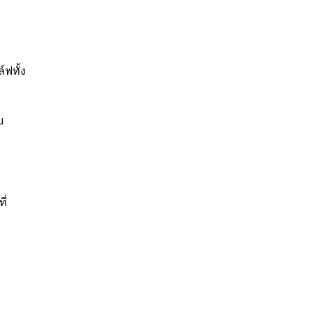
ฟทั้ง
บ
ี่